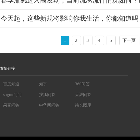
春季流感进入高发期，当前流感流行情况如何？
今天起，这些新规将影响你我生活，你都知道吗
1
2
3
4
5
下一页
友情链接
百度知道
知乎
360问答
sogou问问
搜狐问答
天涯问答
果壳问答
中华网问答
站长图库