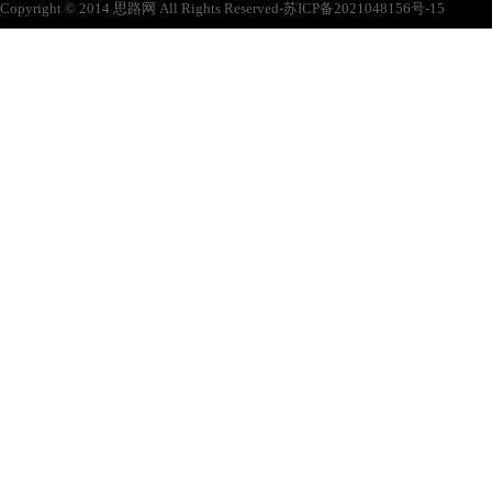
Copyright © 2014 思路网 All Rights Reserved-苏ICP备2021048156号-15