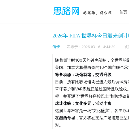
首页
2026年 FIFA 世界杯今日迎来
倩倩
发布于：2026-03-16 14:44:3
随着倒计时100天的钟声敲响，全世界的
美国、加拿大和墨西哥的16个城市联合承
筹备动态：场馆就绪，交通升级
目前，所有比赛场馆均已进入最后调试阶
草坪养护和VAR系统已通过国际足联验
程，并开通了“世界杯穿梭巴士”和跨境
球迷体验：文化多元，活动丰富
这届世界杯将是一场“文化盛宴”。各主办
在墨西哥城
，官方将在宪法广场搭建巨型
对。