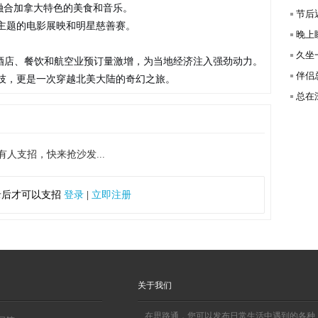
融合加拿大特色的美食和音乐。
节后
主题的电影展映和明星慈善赛。
晚上
久坐
。酒店、餐饮和航空业预订量激增，为当地经济注入强劲动力。
伴侣
技，更是一次穿越北美大陆的奇幻之旅。
总在深
有人支招，快来抢沙发...
录后才可以支招
登录
|
立即注册
关于我们
在思路通，您可以发布日常生活中遇到的各种