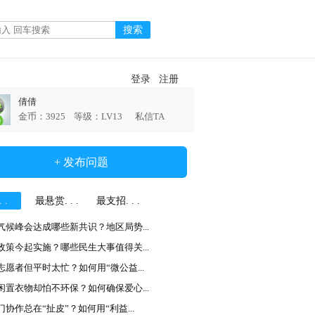
登录
注册
倩倩
金币：3925 等级：LV13
私信TA
+ 发布问题
 .
最悬赏. . .
最支招. . .
气候峰会达成哪些新共识？地区局势...
政策今起实施？哪些民生大事值得关...
志愿者但平时太忙？如何用“微公益...
闲置衣物却怕不环保？如何确保爱心...
门协作总在“扯皮”？如何用“利益...