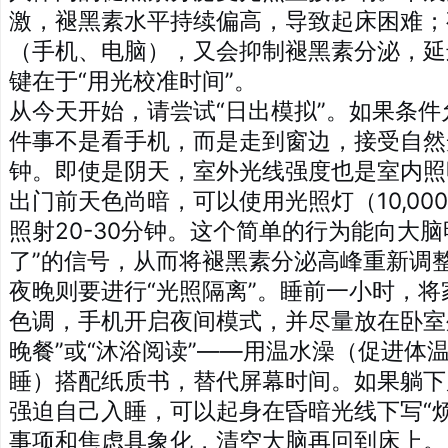
激，褪黑素水平持续偏高，导致起床困难；
（手机、电脑），又会抑制褪黑素分泌，延
键在于“用光校准时间”。
从今天开始，请尝试“日出模拟”。如果条
件事不是看手机，而是走到窗边，接受自然光
钟。即使是阴天，室外光线强度也是室内照
出门前天色尚暗，可以使用光照灯（10,00
照射20-30分钟。这个简单的行为能向大脑
了”的信号，从而将褪黑素分泌高峰重新调
夜晚则要进行“光照隔离”。睡前一小时，
色调，手机开启夜间模式，并尽量放在卧室
晚餐”或“沐浴阅读”——用温水澡（促进体
睡）搭配纸质书，替代屏幕时间。如果躺下
强迫自己入睡，可以起身在昏暗光线下写“
事项和焦虑具象化，清空大脑再回到床上。