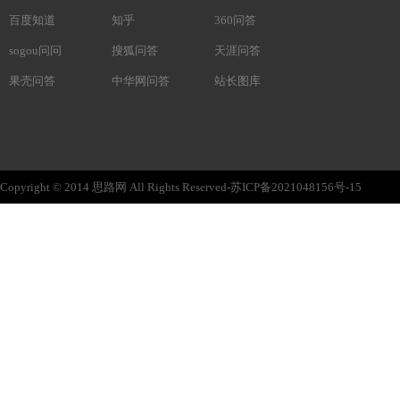
百度知道
知乎
360问答
sogou问问
搜狐问答
天涯问答
果壳问答
中华网问答
站长图库
Copyright © 2014 思路网 All Rights Reserved-苏ICP备2021048156号-15