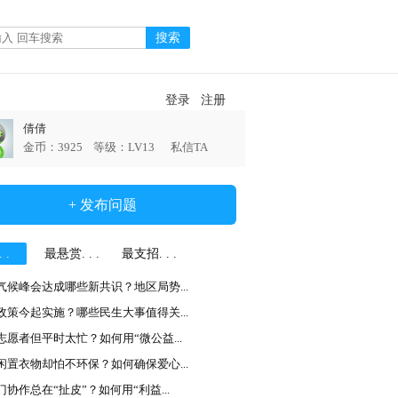
登录
注册
倩倩
金币：3925 等级：LV13
私信TA
+ 发布问题
 .
最悬赏. . .
最支招. . .
气候峰会达成哪些新共识？地区局势...
政策今起实施？哪些民生大事值得关...
志愿者但平时太忙？如何用“微公益...
闲置衣物却怕不环保？如何确保爱心...
门协作总在“扯皮”？如何用“利益...