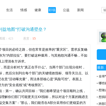
生活
情感
健康
职场
公益
新闻
利益地图”打破沟通壁垒？
8 被围观：423 悬赏：
15
个项目的必经之路，但也常常是效率的“重灾区”。需求反复确
称为“内部拉扯”。要打破这种僵局，与其抱怨沟通不畅，不如
源上理清各方诉求。
么”，而是分析对方“真正在乎什么”。当两个部门出现分歧时，
最新. .
标，然后分别列出每个部门的关键绩效指标、领导关注点、以
全球
更在意“活动曝光量”，而法务部核心是“风险可控”。表面上
哪些
方的“安全底线”或“考核禁区”。
想做
法：第一，确认共同目标：“我们都希望这个项目顺利上线，
我理解你们部门可能更关注XX指标，所以对这个方案的顾虑主
想捐
利益交集方案”：“那么，我们能否在A部分采用你们更稳妥的方
跨部