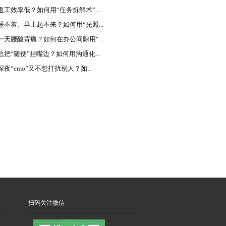
返工效率低？如何用“任务拆解术”...
睡不着、早上起不来？如何用“光照...
一天腰酸背痛？如何在办公间隙用“...
总把“随便”挂嘴边？如何用沟通化...
夜“emo”又不想打扰别人？如...
扫码关注微信