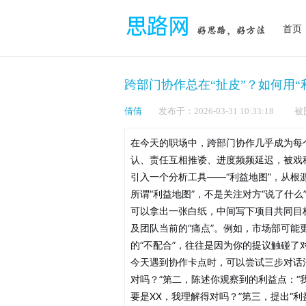
首页
跨部门协作总在“扯皮”？如何用“
倩倩
发布于：2026-03-31 10:33:1
在今天的职场中，跨部门协作几乎成为每
认、责任互相推诿、进度频频延迟，被戏
引入一个分析工具——“利益地图”，从根
所谓“利益地图”，不是关注对方“说了什
可以拿出一张白纸，中间写下项目共同目
及团队当前的“痛点”。例如，市场部可能
的“不配合”，往往是因为你的提议触碰了对
今天遇到协作卡点时，可以尝试三步对话
对吗？”第二，陈述你观察到的利益点：“
要是XX，我理解得对吗？”第三，提出“