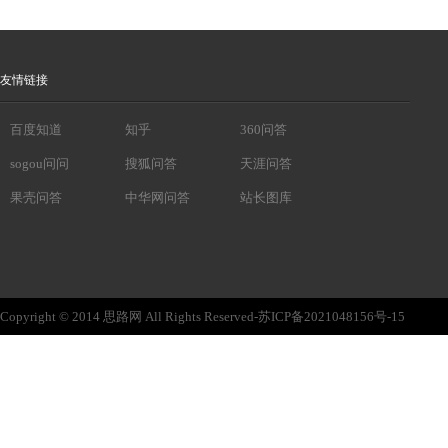
友情链接
百度知道
知乎
360问答
sogou问问
搜狐问答
天涯问答
果壳问答
中华网问答
站长图库
Copyright © 2014 思路网 All Rights Reserved-苏ICP备2021048156号-15