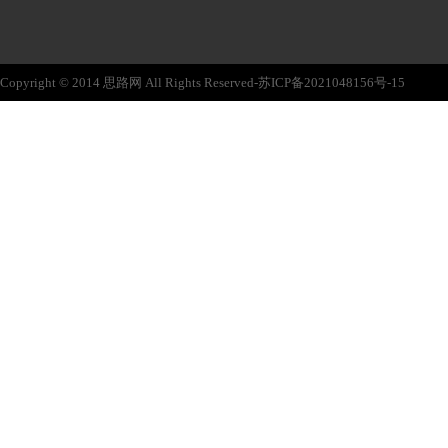
Copyright © 2014 思路网 All Rights Reserved-苏ICP备2021048156号-15