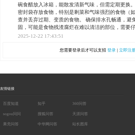
碗食醋放入冰箱，能散发清新气味，但需定期更换。
密封袋存放食物，特别是剩菜和气味强烈的食物（如
查并丢弃过期、变质的食物。 确保排水孔畅通，避
固，可能是食物残渣腐烂在难以清洁的部位，需要
2025-12-22 17:43:51
您需要登录后才可以支招
登录
|
立即注
友情链接
百度知道
知乎
360问答
sogou问问
搜狐问答
天涯问答
果壳问答
中华网问答
站长图库