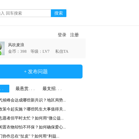
登录
注册
风吹麦浪
金币：398 等级：LV7
私信TA
+ 发布问题
 .
最悬赏. . .
最支招. . .
气候峰会达成哪些新共识？地区局势...
政策今起实施？哪些民生大事值得关...
志愿者但平时太忙？如何用“微公益...
闲置衣物却怕不环保？如何确保爱心...
门协作总在“扯皮”？如何用“利益...