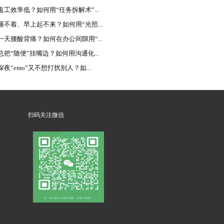
返工效率低？如何用“任务拆解术”...
睡不着、早上起不来？如何用“光照...
一天腰酸背痛？如何在办公间隙用“...
总把“随便”挂嘴边？如何用沟通化...
夜“emo”又不想打扰别人？如...
扫码关注微信