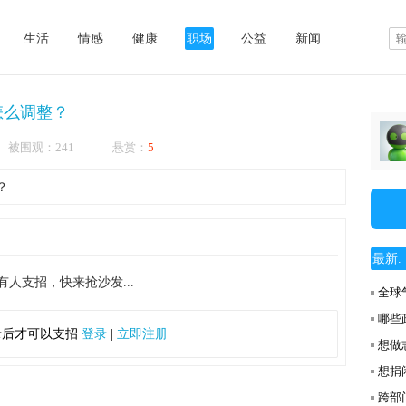
生活
情感
健康
职场
公益
新闻
怎么调整？
3:26 被围观：241 悬赏：
5
？
最新. .
有人支招，快来抢沙发...
全球
哪些
录后才可以支招
登录
|
立即注册
想做
想捐
跨部