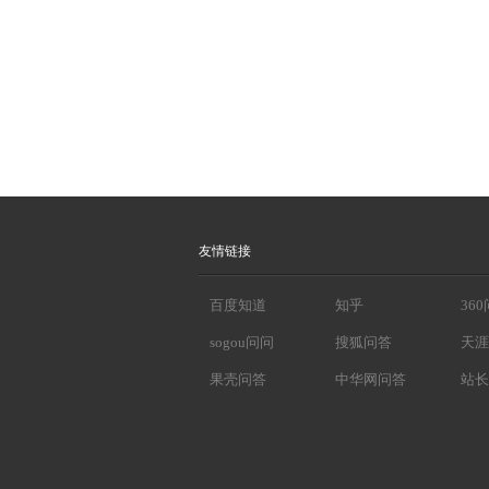
友情链接
百度知道
知乎
36
sogou问问
搜狐问答
天涯
果壳问答
中华网问答
站长