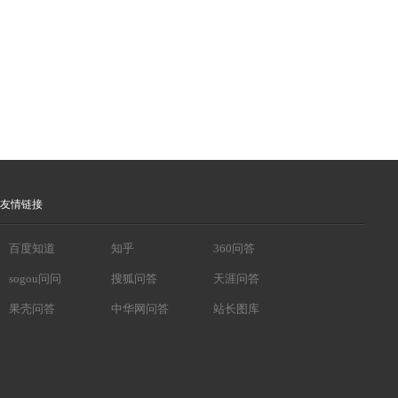
友情链接
百度知道
知乎
360问答
sogou问问
搜狐问答
天涯问答
果壳问答
中华网问答
站长图库