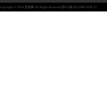
Copyright © 2014 思路网 All Rights Reserved-苏ICP备2021048156号-15