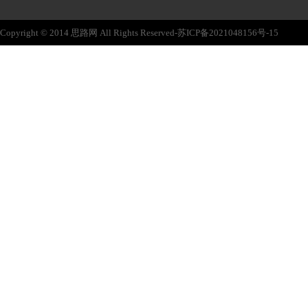
Copyright © 2014 思路网 All Rights Reserved-苏ICP备2021048156号-15