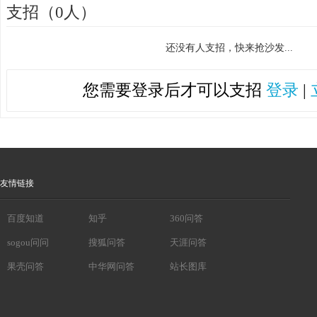
支招（0人）
还没有人支招，快来抢沙发...
您需要登录后才可以支招
登录
|
友情链接
百度知道
知乎
360问答
sogou问问
搜狐问答
天涯问答
果壳问答
中华网问答
站长图库