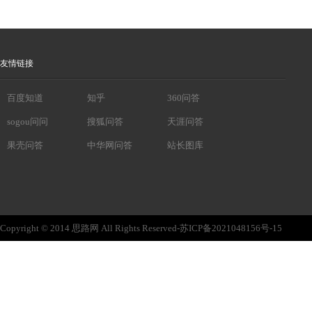
友情链接
百度知道
知乎
360问答
sogou问问
搜狐问答
天涯问答
果壳问答
中华网问答
站长图库
Copyright © 2014 思路网 All Rights Reserved-苏ICP备2021048156号-15