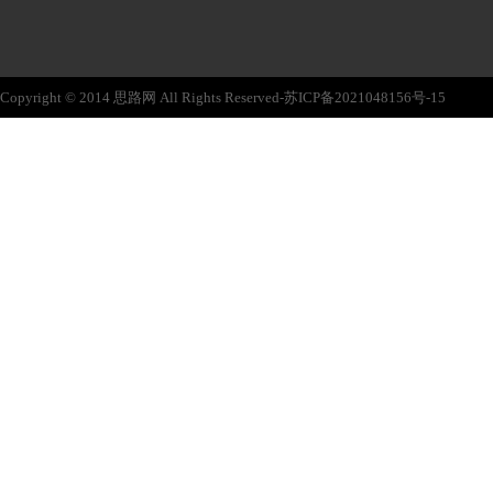
Copyright © 2014 思路网 All Rights Reserved-苏ICP备2021048156号-15