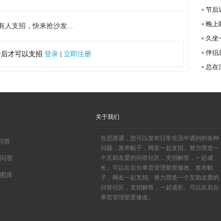
节后
晚上
有人支招，快来抢沙发...
久坐
伴侣
录后才可以支招
登录
|
立即注册
总在深
关于我们
在思路通，您可以发布日常生活中遇到的各种
0问答
问题，发布帖子，网友一起支招。努力营造一
问答
个互助友爱的问答社区，支招解答，一起成
长。可以在后台单页管理那里修改。发布帖
图库
子，网友一起支招。努力营造一个互助友爱的
问答社区，支招解答，一起成长。可以在后台
单页管理那里修改。