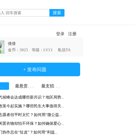
登录
注册
倩倩
金币：3925 等级：LV13
私信TA
+ 发布问题
 .
最悬赏. . .
最支招. . .
气候峰会达成哪些新共识？地区局势...
政策今起实施？哪些民生大事值得关...
志愿者但平时太忙？如何用“微公益...
闲置衣物却怕不环保？如何确保爱心...
门协作总在“扯皮”？如何用“利益...