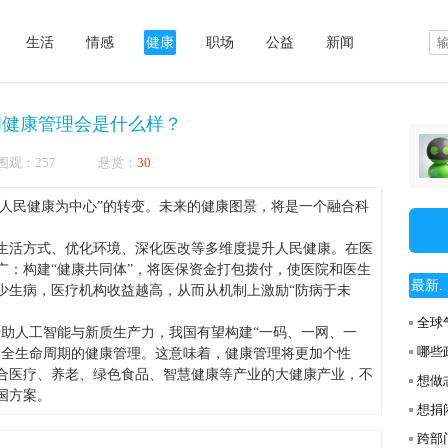
生活
情感
健康
职场
公益
新闻
和健康管理会是什么样？
8 被围观：257 悬赏：
30
以人民健康为中心”的转变。未来的健康图景，将是一个融合科
生活方式、优化环境、深化医改等多维度提升人民健康。在医
广：构建“健康共同体”，将医保资金打包拨付，使医院和医生
最新. .
少生病，医疗机构收益越高，从而从机制上激励“防病于未
全球
借助人工智能与新质生产力，我国有望构建“一码、一网、一
哪些
、全生命周期的健康管理。这意味着，健康管理将更加个性
合医疗、养老、绿色食品、智慧健康等产业的大健康产业，不
想做
国方案。
想捐
跨部