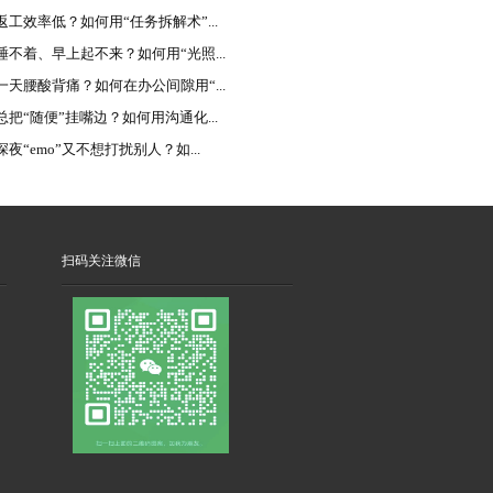
返工效率低？如何用“任务拆解术”...
睡不着、早上起不来？如何用“光照...
一天腰酸背痛？如何在办公间隙用“...
总把“随便”挂嘴边？如何用沟通化...
夜“emo”又不想打扰别人？如...
扫码关注微信