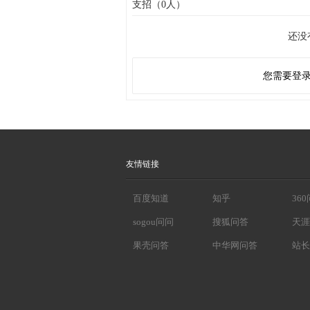
支招（0人）
还没
您需要登
友情链接
百度知道
知乎
36
sogou问问
搜狐问答
天涯
果壳问答
中华网问答
站长