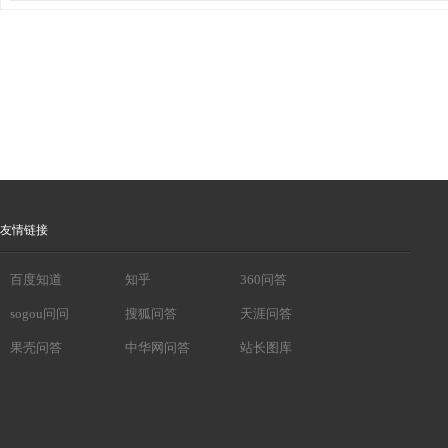
友情链接
百度知道
知乎
360问答
sogou问问
搜狐问答
天涯问答
果壳问答
中华网问答
站长图库