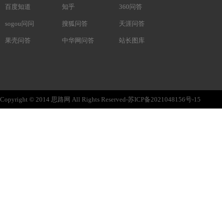
百度知道
知乎
360问答
sogou问问
搜狐问答
天涯问答
果壳问答
中华网问答
站长图库
Copyright © 2014 思路网 All Rights Reserved-苏ICP备2021048156号-15