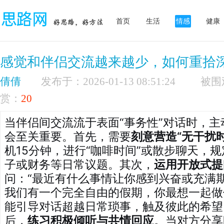
首页
生活
情感
健康
感觉和伴侣交流越来越少，如何重拾
倩倩
发布于：2026-01-13 08:51:24
赏：
20
当伴侣间交流流于表面“事务性”对话时，
会至关重要。首先，需要
刻意营造“无干扰时
机15分钟，进行“咖啡时间”或散步聊天，
子或财务等日常议题。其次，
运用开放式提
问：“最近有什么事情让你感到兴奋或充满期
我们有一个完全自由的假期，你最想一起做
能引导对话超越日常琐事，触及彼此的希望
后，
练习积极倾听与共情回应
。当对方分享