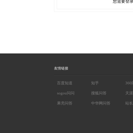
您需要登
友情链接
百度知道
知乎
36
sogou问问
搜狐问答
天涯
果壳问答
中华网问答
站长