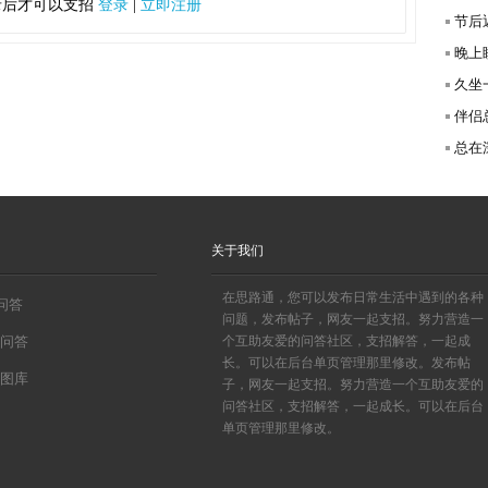
录后才可以支招
登录
|
立即注册
节后
晚上
久坐
伴侣
总在深
关于我们
在思路通，您可以发布日常生活中遇到的各种
0问答
问题，发布帖子，网友一起支招。努力营造一
问答
个互助友爱的问答社区，支招解答，一起成
长。可以在后台单页管理那里修改。发布帖
图库
子，网友一起支招。努力营造一个互助友爱的
问答社区，支招解答，一起成长。可以在后台
单页管理那里修改。