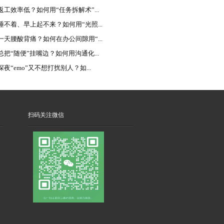
返工效率低？如何用“任务拆解术”...
睡不着、早上起不来？如何用“光照...
一天腰酸背痛？如何在办公间隙用“...
总把“随便”挂嘴边？如何用沟通化...
夜“emo”又不想打扰别人？如...
扫码关注微信