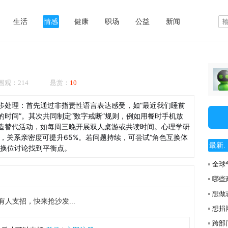
生活
情感
健康
职场
公益
新闻
9 被围观：214 悬赏：
10
步处理：首先通过非指责性语言表达感受，如“最近我们睡前
时间”。其次共同制定“数字戒断”规则，例如用餐时手机放
造替代活动，如每周三晚开展双人桌游或共读时间。心理学研
，关系亲密度可提升65%。若问题持续，可尝试“角色互换体
最新. .
过换位讨论找到平衡点。
全球
哪些
想做
有人支招，快来抢沙发...
想捐
跨部