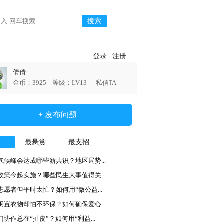
登录
注册
倩倩
金币：3925 等级：LV13
私信TA
+ 发布问题
 .
最悬赏. . .
最支招. . .
气候峰会达成哪些新共识？地区局势...
政策今起实施？哪些民生大事值得关...
志愿者但平时太忙？如何用“微公益...
闲置衣物却怕不环保？如何确保爱心...
门协作总在“扯皮”？如何用“利益...