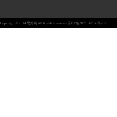
Copyright © 2014 思路网 All Rights Reserved-苏ICP备2021048156号-15