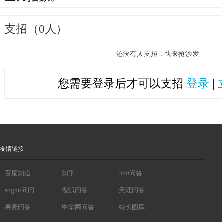
支招（0人）
还没有人支招，快来抢沙发...
您需要登录后才可以支招
登录
|
友情链接
百度知道
知乎
360问答
sogou问问
搜狐问答
天涯问答
果壳问答
中华网问答
站长图库