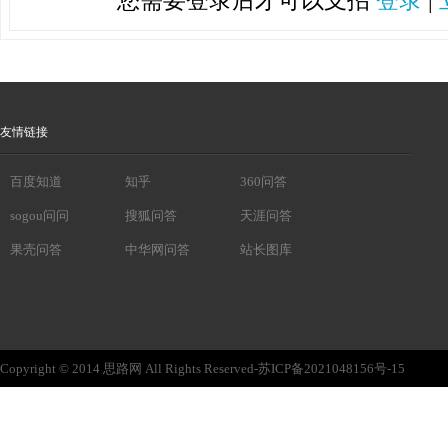
您需要登录后才可以支招
登录
|
友情链接
百度知道
知乎
360问答
sogou问问
搜狐问答
天涯问答
果壳问答
中华网问答
站长图库
Copyright © 2014 思路网 All Rights Reserved-苏ICP备2021048156号-15