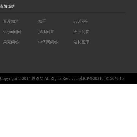
友情链接
百度知道
知乎
360问答
sogou问问
搜狐问答
天涯问答
果壳问答
中华网问答
站长图库
Copyright © 2014 思路网 All Rights Reserved-苏ICP备2021048156号-15