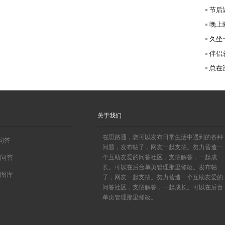
节后
晚上
久坐
伴侣
总在深
关于我们
在思路通，您可以发布日常生活中遇到的各种
0问答
问题，发布帖子，网友一起支招。努力营造一
问答
个互助友爱的问答社区，支招解答，一起成
长。可以在后台单页管理那里修改。发布帖
图库
子，网友一起支招。努力营造一个互助友爱的
问答社区，支招解答，一起成长。可以在后台
单页管理那里修改。