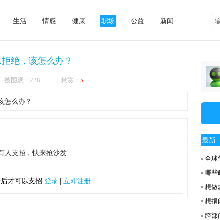
生活
情感
健康
职场
公益
新闻
思拒绝，该怎么办？
3:04 被围观：228 悬赏：
5
该怎么办？
最新. .
有人支招，快来抢沙发...
全球
哪些
录后才可以支招
登录
|
立即注册
想做
想捐
跨部