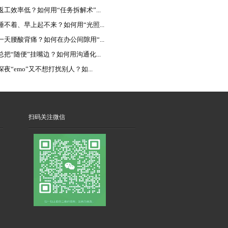
返工效率低？如何用“任务拆解术”...
睡不着、早上起不来？如何用“光照...
一天腰酸背痛？如何在办公间隙用“...
总把“随便”挂嘴边？如何用沟通化...
夜“emo”又不想打扰别人？如...
扫码关注微信