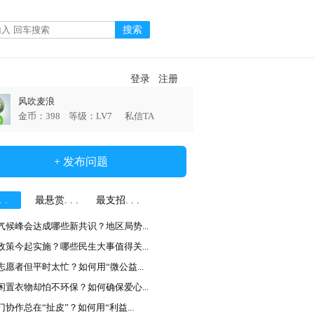
登录
注册
风吹麦浪
金币：398 等级：LV7
私信TA
+ 发布问题
 .
最悬赏. . .
最支招. . .
气候峰会达成哪些新共识？地区局势...
政策今起实施？哪些民生大事值得关...
志愿者但平时太忙？如何用“微公益...
闲置衣物却怕不环保？如何确保爱心...
门协作总在“扯皮”？如何用“利益...