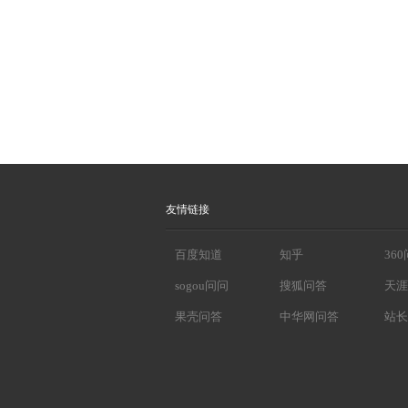
友情链接
百度知道
知乎
36
sogou问问
搜狐问答
天涯
果壳问答
中华网问答
站长