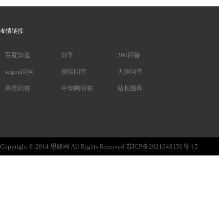
友情链接
百度知道
知乎
360问答
sogou问问
搜狐问答
天涯问答
果壳问答
中华网问答
站长图库
Copyright © 2014 思路网 All Rights Reserved-苏ICP备2021048156号-15