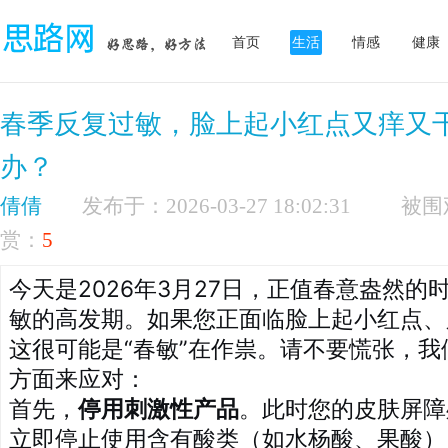
首页
生活
情感
健康
春季反复过敏，脸上起小红点又痒又
办？
倩倩
发布于：2026-03-27 18:02:31
赏：
5
今天是2026年3月27日，正值春意盎然的
敏的高发期。如果您正面临脸上起小红点、
这很可能是“春敏”在作祟。请不要慌张，
方面来应对：
首先，
停用刺激性产品
。此时您的皮肤屏障
立即停止使用含有酸类（如水杨酸、果酸）