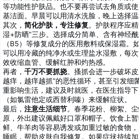
等功能性护肤品。也不要再尝试去角质或使
基洁面。早晨可以用清水洗脸，晚上选择温
其次，
简化护肤，专注修复
。护肤程序应精
湿+防晒”三步。选择成分简单、含有神经
（B5）等修复成分的医用敷料或保湿霜。
可以用冷藏的纯净水或生理盐水湿敷，每次1
效收缩血管、缓解红肿和灼热感。
再者，
千万不要抓挠
。搔抓会进一步破坏皮
越痒，越痒越抓”的恶性循环，甚至引发细
重影响生活，建议及时就医，在医生指导下
（如氯雷他定或西替利嗪）来缓解症状。
最后，
注意生活细节
。春季花粉、柳絮、尘
原，外出建议佩戴好口罩和帽子。饮食上暂
鲜、牛羊肉等容易诱发或加重过敏的食物，
睡眠，帮助皮肤自我修复。如果症状持续加