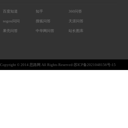
百度知道
知乎
360问答
sogou问问
搜狐问答
天涯问答
果壳问答
中华网问答
站长图库
Copyright © 2014 思路网 All Rights Reserved-苏ICP备2021048156号-15