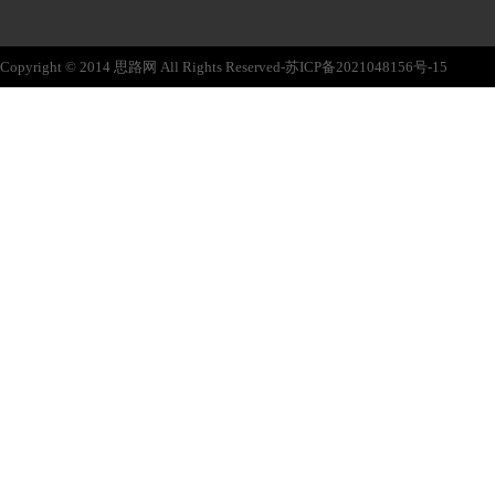
Copyright © 2014 思路网 All Rights Reserved-苏ICP备2021048156号-15