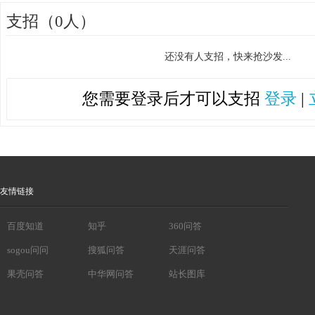
支招（0人）
还没有人支招，快来抢沙发...
您需要登录后才可以支招
登录
|
友情链接
百度知道
知乎
360问答
sogou问问
搜狐问答
天涯问答
果壳问答
中华网问答
站长图库